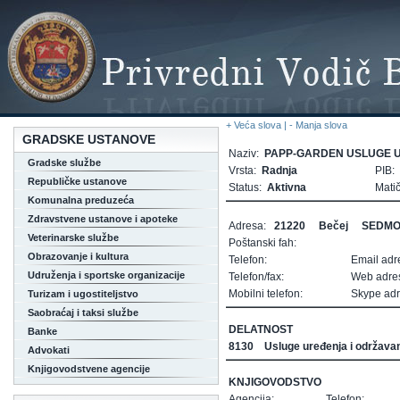
+ Veća slova |
- Manja slova
GRADSKE USTANOVE
Naziv:
PAPP-GARDEN USLUGE U
Gradske službe
Vrsta:
Radnja
PIB:
Republičke ustanove
Status:
Aktivna
Matič
Komunalna preduzeća
Zdravstvene ustanove i apoteke
Adresa:
21220
Bečej
SEDMO
Veterinarske službe
Poštanski fah:
Obrazovanje i kultura
Telefon:
Email adr
Udruženja i sportske organizacije
Telefon/fax:
Web adre
Mobilni telefon:
Skype adr
Turizam i ugostiteljstvo
Saobraćaj i taksi službe
DELATNOST
Banke
8130
Usluge uređenja i održavan
Advokati
Knjigovodstvene agencije
KNJIGOVODSTVO
Agencija:
Telefon: