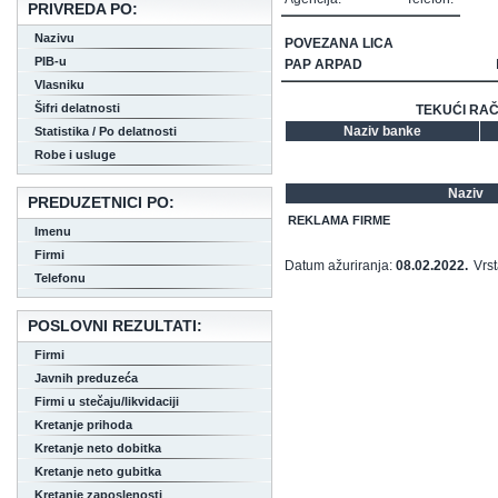
PRIVREDA PO:
Nazivu
POVEZANA LICA
PIB-u
PAP ARPAD
Vlasniku
Šifri delatnosti
TEKUĆI RAČ
Naziv banke
Statistika / Po delatnosti
Robe i usluge
Naziv
PREDUZETNICI PO:
REKLAMA FIRME
Imenu
Firmi
Datum ažuriranja:
08.02.2022.
Vrs
Telefonu
POSLOVNI REZULTATI:
Firmi
Javnih preduzeća
Firmi u stečaju/likvidaciji
Kretanje prihoda
Kretanje neto dobitka
Kretanje neto gubitka
Kretanje zaposlenosti