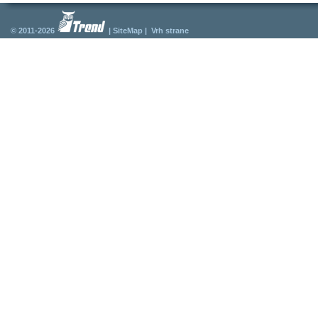
© 2011-2026
|
SiteMap
|
Vrh strane